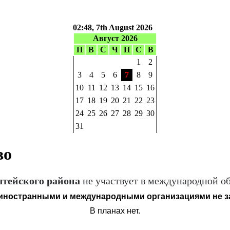
02:48, 7th August 2026
Август 2026
П
В
С
Ч
П
С
В
1
2
3
4
5
6
7
8
9
10
11
12
13
14
15
16
17
18
19
20
21
22
23
24
25
26
27
28
29
30
31
во
ейского района
не участвует в международной об
 иностранными и международными организациями не з
В планах нет.