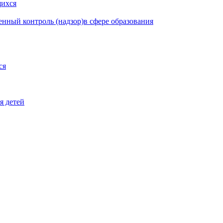
щихся
нный контроль (надзор)в сфере образования
ся
я детей