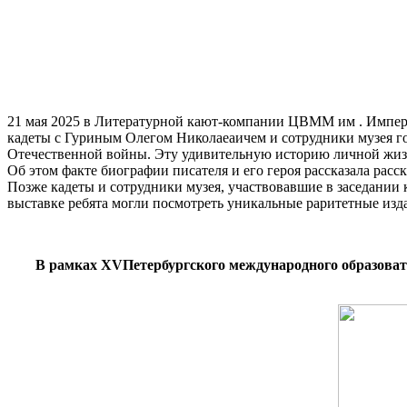
21 мая 2025 в Литературной кают-компании ЦВММ им . Императ
кадеты с Гуриным Олегом Николаеаичем и сотрудники музея го
Отечественной войны. Эту удивительную историю личной жизни 
Об этом факте биографии писателя и его героя рассказала расс
Позже кадеты и сотрудники музея, участвовавшие в заседании 
выставке ребята могли посмотреть уникальные раритетные из
В рамках
XV
Петербургского международного образова