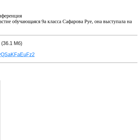
онференция
тие обучающаяся 9а класса Сафарова Руе, она выступала на
(36.1 Мб)
oByQSaKFaEuFz2