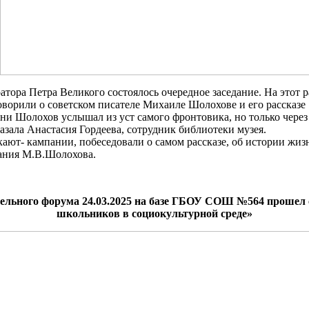
ора Петра Великого состоялось очередное заседание. На этот р
ворили о советском писателе Михаиле Шолохове и его рассказе
Шолохов услышал из уст самого фронтовика, но только через 10
казала Анастасия Гордеева, сотрудник библиотеки музея.
кают- кампании, побеседовали о самом рассказе, об истории жизн
дания М.В.Шолохова.
тельного форума 24.03.2025 на базе ГБОУ СОШ №564 прошел
школьников в социокультурной среде»