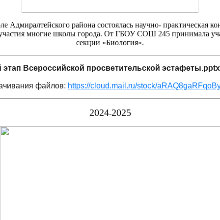
ле Адмиралтейского района состоялась научно- практическая к
 участия многие школы города. От ГБОУ СОШ 245 принимала учас
секции «Биология».
 этап Всероссийской просветительской эстафеты.pptx
качивания файлов:
https://cloud.mail.ru/stock/aRAQ8gaRFq
2024
2025
-