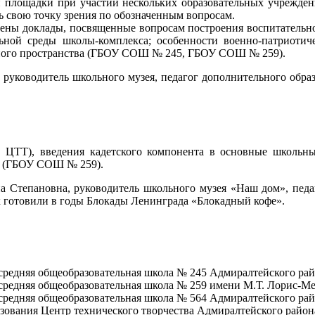
 площадки при участии нескольких образовательных учрежден
ь свою точку зрения по обозначенным вопросам.
ены доклады, посвященные вопросам построения воспитательног
льной среды школы-комплекса; особенности военно-патриотич
йного пространства (ГБОУ СОШ № 245, ГБОУ СОШ № 259).
уководитель школьного музея, педагог дополнительного образ
О ЦТТ), введения кадетского компонента в основные школ
ве (ГБОУ СОШ № 259).
 Степановна, руководитель школьного музея «Наш дом», педаг
к готовили в годы Блокады Ленинграда «Блокадный кофе».
средняя общеобразовательная школа № 245 Адмиралтейского рай
средняя общеобразовательная школа № 259 имени М.Т. Лорис-М
средняя общеобразовательная школа № 564 Адмиралтейского рай
зования Центр технического творчества Адмиралтейского район