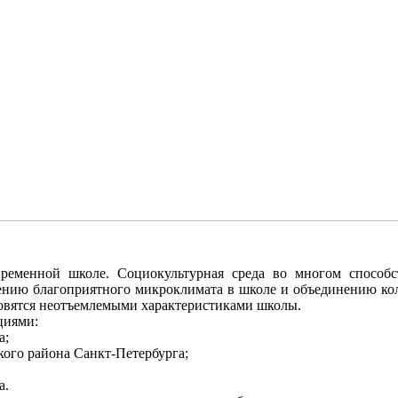
ременной школе. Социокультурная среда во многом способс
ению благоприятного микроклимата в школе и объединению колл
ановятся неотъемлемыми характеристиками школы.
циями:
а;
го района Санкт-Петербурга;
а.